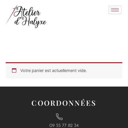
Aller
au
contenu
Votre panier est actuellement vide.
COORDONNÉES
09 55 77 82 34