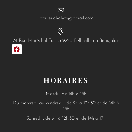
latelier.dhalyxe@gmail.com
24 Rue Maréchal Foch, 69220 Belleville-en-Beaujolais
F
a
c
e
b
o
HORAIRES
o
k
Mardi : de 14h à 18h
Du mercredi au vendredi : de 9h à 12h:30 et de 14h à
18h
Samedi : de 9h à 12h:30 et de 14h à 17h