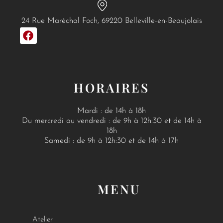
24 Rue Maréchal Foch, 69220 Belleville-en-Beaujolais
F
a
c
e
b
o
HORAIRES
o
k
Mardi : de 14h à 18h
Du mercredi au vendredi : de 9h à 12h:30 et de 14h à
18h
Samedi : de 9h à 12h:30 et de 14h à 17h
MENU
Atelier