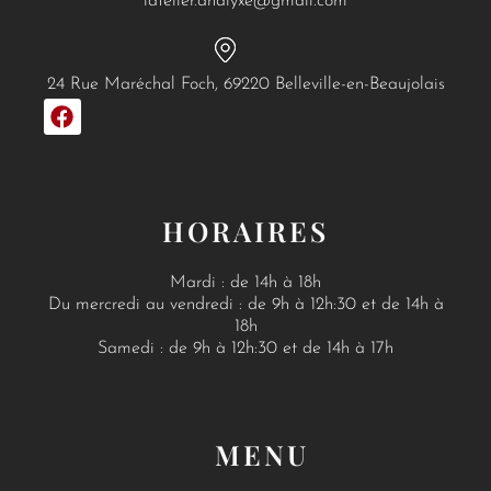
latelier.dhalyxe@gmail.com
24 Rue Maréchal Foch, 69220 Belleville-en-Beaujolais
F
a
c
e
b
o
HORAIRES
o
k
Mardi : de 14h à 18h
Du mercredi au vendredi : de 9h à 12h:30 et de 14h à
18h
Samedi : de 9h à 12h:30 et de 14h à 17h
MENU