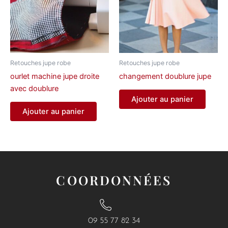
Retouches jupe robe
Retouches jupe robe
ourlet machine jupe droite
changement doublure jupe
avec doublure
Ajouter au panier
Ajouter au panier
COORDONNÉES
09 55 77 82 34