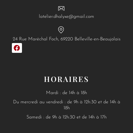
latelier.dhalyxe@gmail.com
24 Rue Maréchal Foch, 69220 Belleville-en-Beaujolais
F
a
c
e
b
o
HORAIRES
o
k
Mardi : de 14h à 18h
Du mercredi au vendredi : de 9h à 12h:30 et de 14h à
18h
Samedi : de 9h à 12h:30 et de 14h à 17h