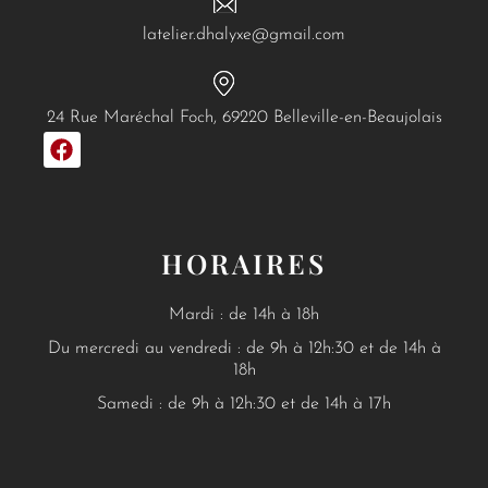
latelier.dhalyxe@gmail.com
24 Rue Maréchal Foch, 69220 Belleville-en-Beaujolais
F
a
c
e
b
o
HORAIRES
o
k
Mardi : de 14h à 18h
Du mercredi au vendredi : de 9h à 12h:30 et de 14h à
18h
Samedi : de 9h à 12h:30 et de 14h à 17h