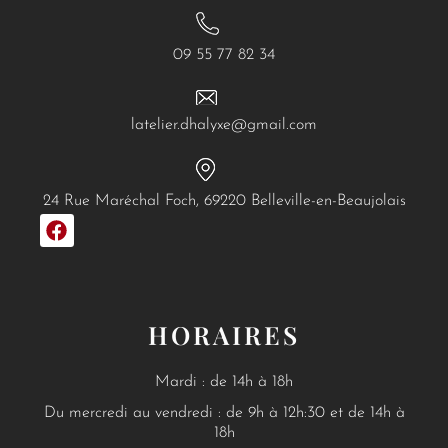
09 55 77 82 34
latelier.dhalyxe@gmail.com
24 Rue Maréchal Foch, 69220 Belleville-en-Beaujolais
F
a
c
e
b
o
HORAIRES
o
k
Mardi : de 14h à 18h
Du mercredi au vendredi : de 9h à 12h:30 et de 14h à
18h