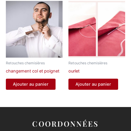
Retouches chemisières
Retouches chemisières
changement col et poignet
ourlet
Ajouter au panier
Ajouter au panier
COORDONNÉES